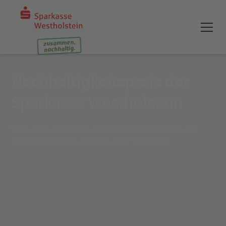
zusammen.
nachhaltig.
Nachhaltigkeitspreis der
Sparkasse Westholstein
Wir suchen
innovative oder bewährte Ideen
aus den
Bereichen Umwelt, Soziales oder Wirtschaft.